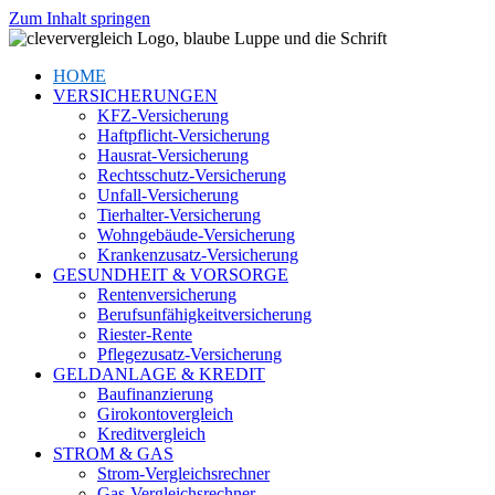
Zum Inhalt springen
HOME
VERSICHERUNGEN
KFZ-Versicherung
Haftpflicht-Versicherung
Hausrat-Versicherung
Rechtsschutz-Versicherung
Unfall-Versicherung
Tierhalter-Versicherung
Wohngebäude-Versicherung
Krankenzusatz-Versicherung
GESUNDHEIT & VORSORGE
Rentenversicherung
Berufsunfähigkeitversicherung
Riester-Rente
Pflegezusatz-Versicherung
GELDANLAGE & KREDIT
Baufinanzierung
Girokontovergleich
Kreditvergleich
STROM & GAS
Strom-Vergleichsrechner
Gas-Vergleichsrechner